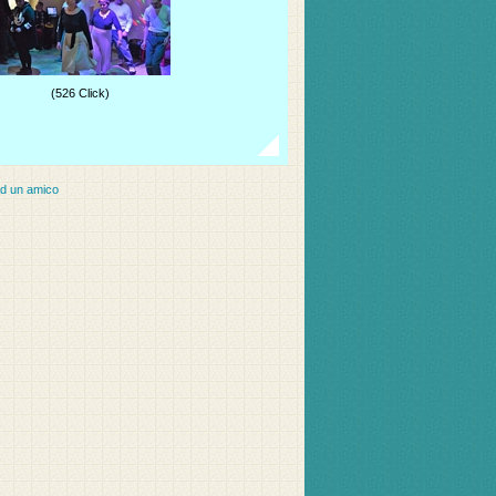
(526 Click)
ad un amico