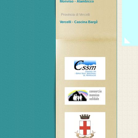
Monviso - Alambicco
Provincia di Vercelli
Vercelli - Cascina Bargè