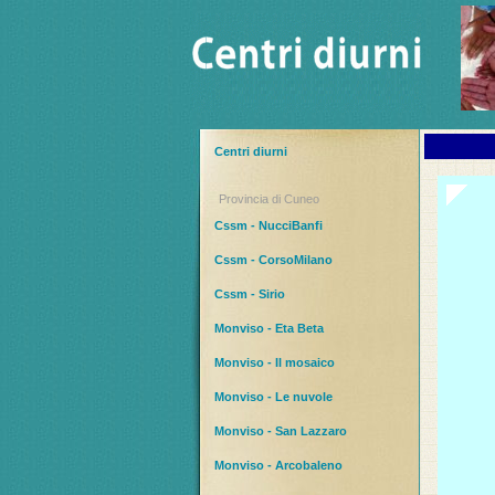
Centri diurni
Provincia di Cuneo
Cssm - NucciBanfi
Cssm - CorsoMilano
Cssm - Sirio
Monviso - Eta Beta
Monviso - Il mosaico
Monviso - Le nuvole
Monviso - San Lazzaro
Monviso - Arcobaleno