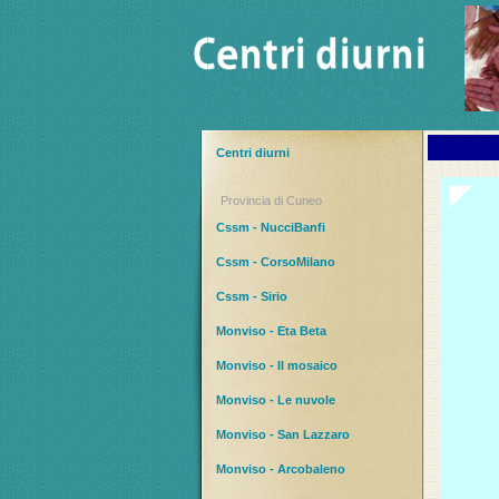
Centri diurni
Provincia di Cuneo
Cssm - NucciBanfi
Cssm - CorsoMilano
Cssm - Sirio
Monviso - Eta Beta
Monviso - Il mosaico
Monviso - Le nuvole
Monviso - San Lazzaro
Monviso - Arcobaleno