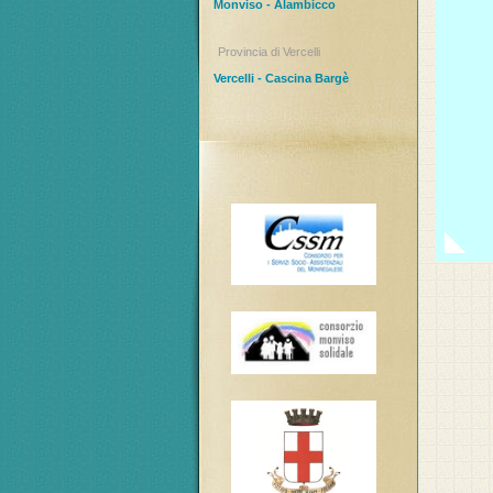
Monviso - Alambicco
Provincia di Vercelli
Vercelli - Cascina Bargè